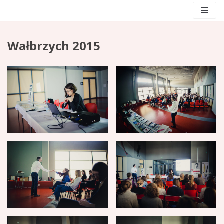
Skocz
do
treści
Wałbrzych 2015