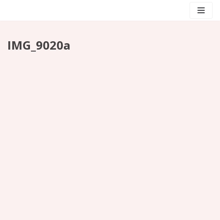
Skocz
do
treści
IMG_9020a