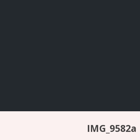
Skocz
do
treści
IMG_9582a